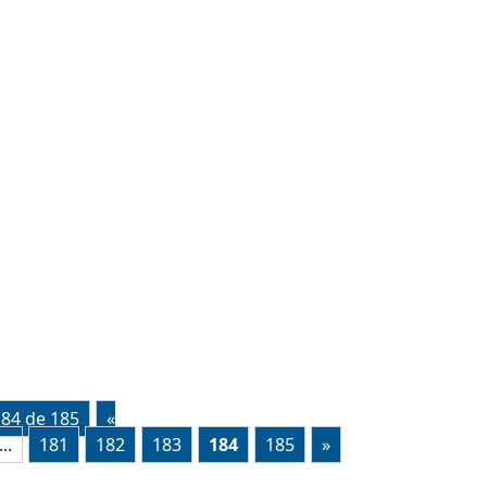
184 de 185
«
...
181
182
183
184
185
»